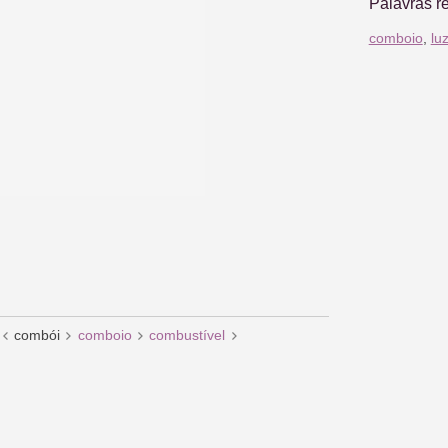
Palavras r
comboio
,
lu
combói
comboio
combustível