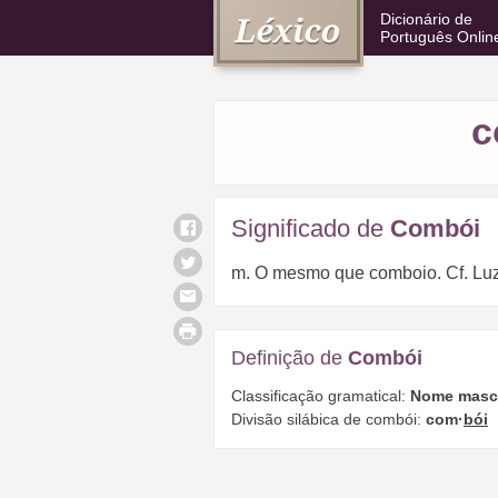
Dicionário de
Português Onlin
c
Significado de
Combói
m. O mesmo que comboio. Cf. Luz 
Definição de
Combói
Classificação gramatical:
Nome masc
Divisão silábica de combói:
com·
bói