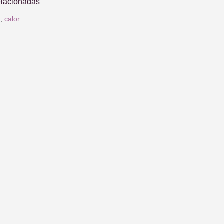
elacionadas
z
,
calor