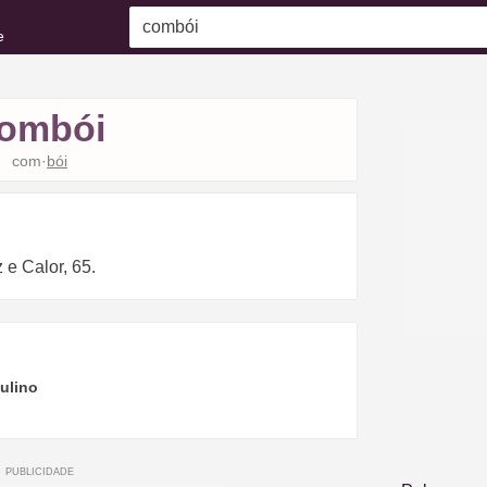
e
ombói
com·
bói
e Calor, 65.
ulino