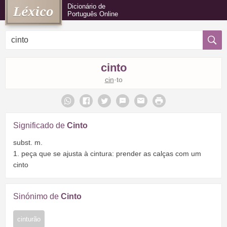
Dicionário de
Português Online
cinto
cin
·to
Significado de
Cinto
subst. m.
1. peça que se ajusta à cintura: prender as calças com um
cinto
Sinónimo de
Cinto
cinturão