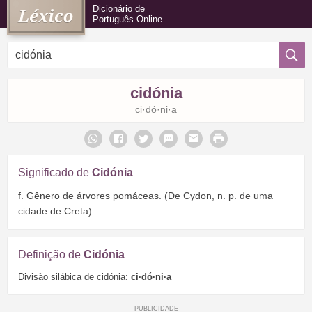
Dicionário de
Português Online
cidónia
ci·
dó
·ni·a
Significado de
Cidónia
f. Gênero de árvores pomáceas. (De Cydon, n. p. de uma
cidade de Creta)
Definição de
Cidónia
Divisão silábica de cidónia:
ci·
dó
·ni·a