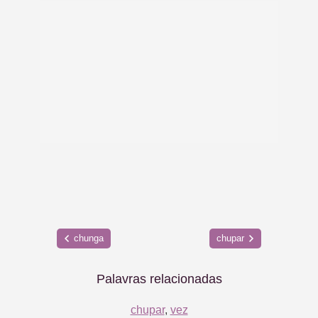
chunga
chupar
Palavras relacionadas
chupar
,
vez