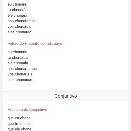
eu
chonarei
tu
chonarás
ele
chonará
nós
chonaremos
vós
chonareis
eles
chonarão
Futuro do Pretérito do Indicativo
eu
chonaria
tu
chonarias
ele
chonaria
nós
chonaríamos
vós
chonaríeis
eles
chonariam
Conjuntivo
Presente do Conjuntivo
que
eu
chone
que
tu
chones
que
ele
chone