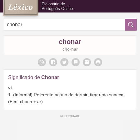
Dicionário de
Português Online
chonar
cho·
nar
Significado de
Chonar
v.i.
1. (Informal) Referente ao ato de dormir; tirar uma soneca.
(Etm. chona + ar)