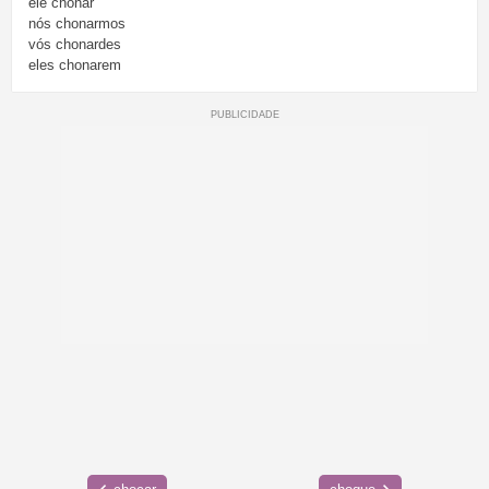
ele
chonar
nós
chonarmos
vós
chonardes
eles
chonarem