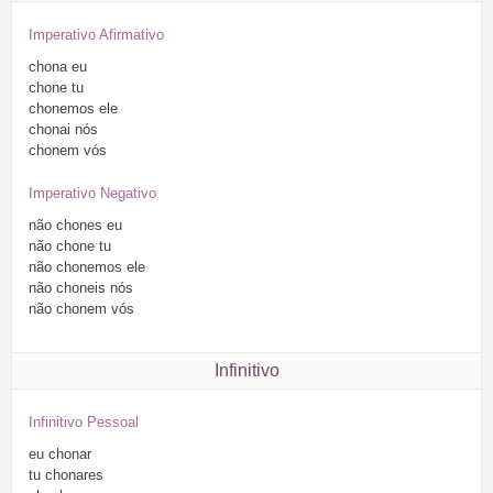
Imperativo Afirmativo
chona
eu
chone
tu
chonemos
ele
chonai
nós
chonem
vós
Imperativo Negativo
não
chones
eu
não
chone
tu
não
chonemos
ele
não
choneis
nós
não
chonem
vós
Infinitivo
Infinitivo Pessoal
eu
chonar
tu
chonares