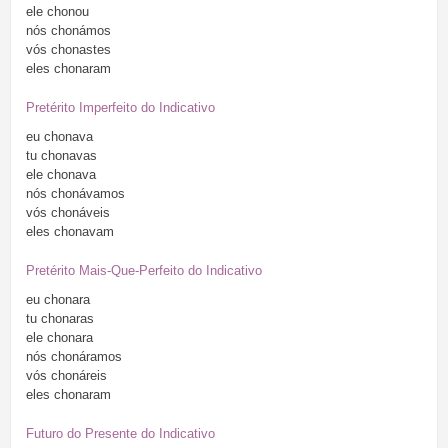
ele
chonou
nós
chonámos
vós
chonastes
eles
chonaram
Pretérito Imperfeito do Indicativo
eu
chonava
tu
chonavas
ele
chonava
nós
chonávamos
vós
chonáveis
eles
chonavam
Pretérito Mais-Que-Perfeito do Indicativo
eu
chonara
tu
chonaras
ele
chonara
nós
chonáramos
vós
chonáreis
eles
chonaram
Futuro do Presente do Indicativo