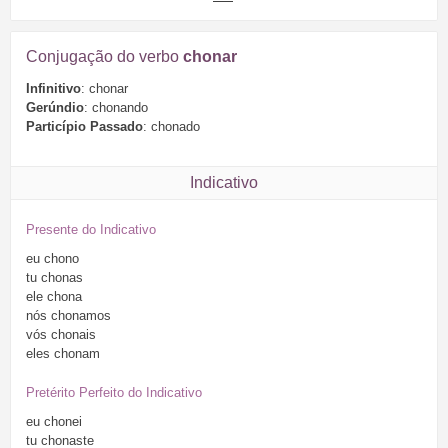
Conjugação do verbo
chonar
Infinitivo
: chonar
Gerúndio
: chonando
Particípio Passado
: chonado
Indicativo
Presente do Indicativo
eu
chono
tu
chonas
ele
chona
nós
chonamos
vós
chonais
eles
chonam
Pretérito Perfeito do Indicativo
eu
chonei
tu
chonaste