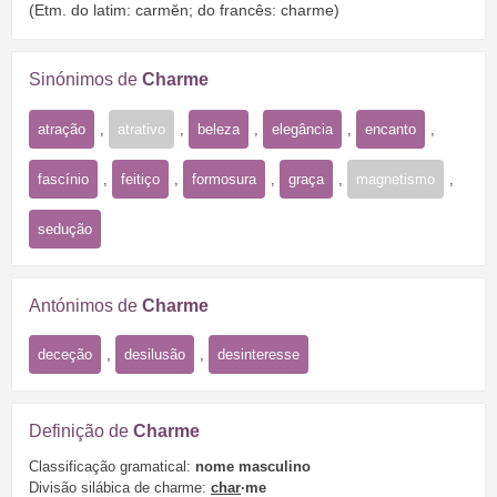
(Etm. do latim: carmĕn; do francês: charme)
Sinónimos de
Charme
atração
,
atrativo
,
beleza
,
elegância
,
encanto
,
fascínio
,
feitiço
,
formosura
,
graça
,
magnetismo
,
sedução
Antónimos de
Charme
deceção
,
desilusão
,
desinteresse
Definição de
Charme
Classificação gramatical:
nome masculino
Divisão silábica de charme:
char
·me