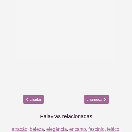
charlar
charneca
Palavras relacionadas
atração
,
beleza
,
elegância
,
encanto
,
fascínio
,
feitiço
,