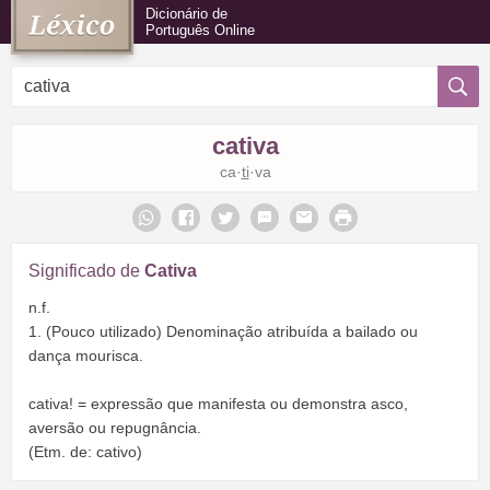
Dicionário de
Português Online
cativa
ca·
ti
·va
Significado de
Cativa
n.f.
1. (Pouco utilizado) Denominação atribuída a bailado ou
dança mourisca.
cativa! = expressão que manifesta ou demonstra asco,
aversão ou repugnância.
(Etm. de: cativo)