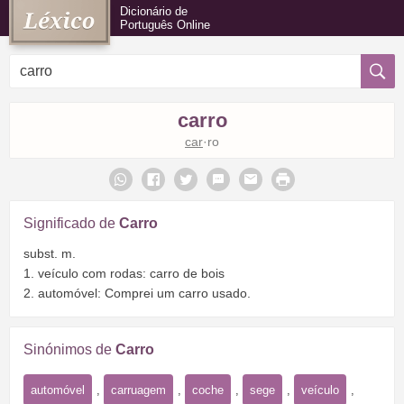
Dicionário de
Português Online
carro
car
·ro
Significado de
Carro
subst. m.
1. veículo com rodas: carro de bois
2. automóvel: Comprei um carro usado.
Sinónimos de
Carro
automóvel
,
carruagem
,
coche
,
sege
,
veículo
,