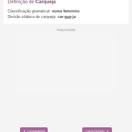
Definição de
Carqueja
Classificação gramatical:
nome feminino
Divisão silábica de carqueja:
car·
que
·ja
carpinteiro
carrachinha