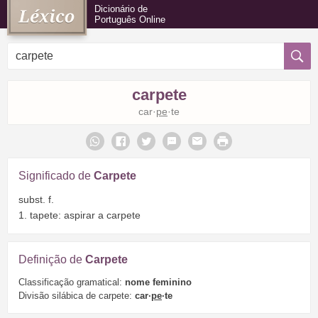
Dicionário de
Português Online
carpete
car·
pe
·te
Significado de
Carpete
subst. f.
1. tapete: aspirar a carpete
Definição de
Carpete
Classificação gramatical:
nome feminino
Divisão silábica de carpete:
car·
pe
·te