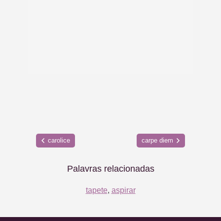
carolice
carpe diem
Palavras relacionadas
tapete
,
aspirar