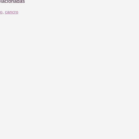
elacionadas
to
,
cancro