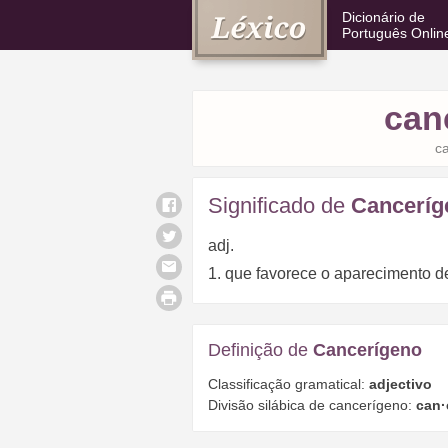
Dicionário de
Português Onlin
can
c
Significado de
Canceríg
adj.
1. que favorece o aparecimento d
Definição de
Cancerígeno
Classificação gramatical:
adjectivo
Divisão silábica de cancerígeno:
can·