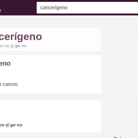
e
cerígeno
an·ce·
rí
·ge·no
eno
e cancro
ce·
rí
·ge·no