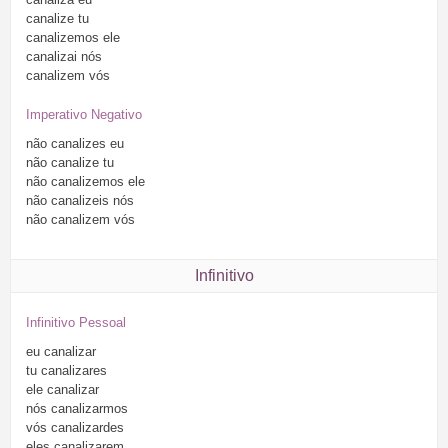
canalize
tu
canalizemos
ele
canalizai
nós
canalizem
vós
Imperativo Negativo
não
canalizes
eu
não
canalize
tu
não
canalizemos
ele
não
canalizeis
nós
não
canalizem
vós
Infinitivo
Infinitivo Pessoal
eu
canalizar
tu
canalizares
ele
canalizar
nós
canalizarmos
vós
canalizardes
eles
canalizarem