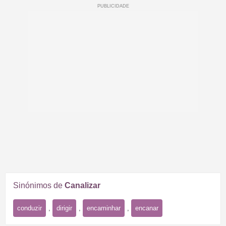
Sinónimos de
Canalizar
conduzir
,
dirigir
,
encaminhar
,
encanar