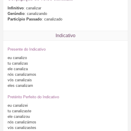
Infinitivo
: canalizar
Gerúndio
: canalizando
Particípio Passado
: canalizado
Indicativo
Presente do Indicativo
eu
canalizo
tu
canalizas
ele
canaliza
nós
canalizamos
vós
canalizais
eles
canalizam
Pretérito Perfeito do Indicativo
eu
canalizei
tu
canalizaste
ele
canalizou
nós
canalizámos
vós
canalizastes