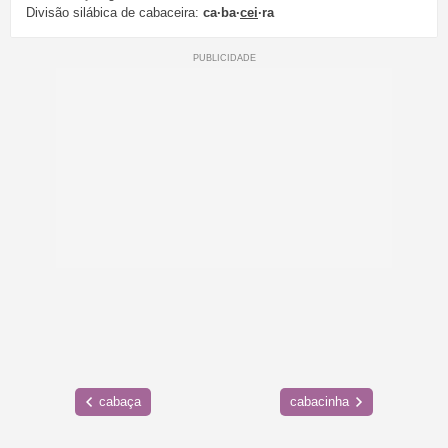
Divisão silábica de cabaceira:
ca·ba·
cei
·ra
cabaça
cabacinha