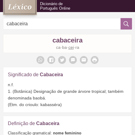
Dicionário de
Português Online
cabaceira
ca·ba·
cei
·ra
Significado de
Cabaceira
n.f.
1. (Botânica) Designação de grande árvore tropical; também
denominada baobá.
(Etm. do crioulo: kabasséra)
Definição de
Cabaceira
Classificação gramatical:
nome feminino