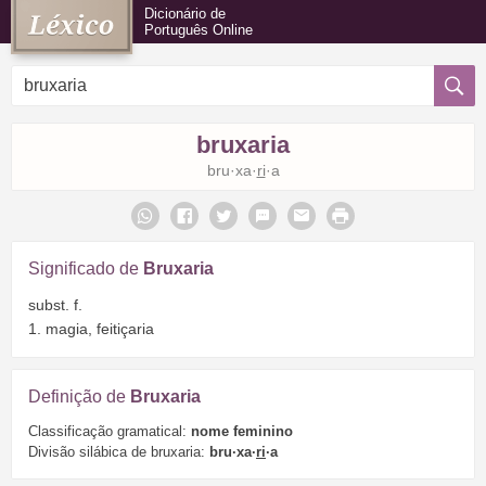
Dicionário de
Português Online
bruxaria
bru·xa·
ri
·a
Significado de
Bruxaria
subst. f.
1. magia, feitiçaria
Definição de
Bruxaria
Classificação gramatical:
nome feminino
Divisão silábica de bruxaria:
bru·xa·
ri
·a