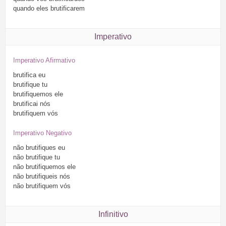
quando
eles
brutificarem
Imperativo
Imperativo Afirmativo
brutifica
eu
brutifique
tu
brutifiquemos
ele
brutificai
nós
brutifiquem
vós
Imperativo Negativo
não
brutifiques
eu
não
brutifique
tu
não
brutifiquemos
ele
não
brutifiqueis
nós
não
brutifiquem
vós
Infinitivo