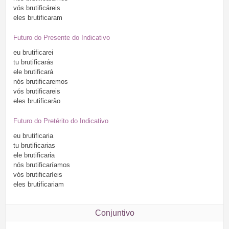
vós
brutificáreis
eles
brutificaram
Futuro do Presente do Indicativo
eu
brutificarei
tu
brutificarás
ele
brutificará
nós
brutificaremos
vós
brutificareis
eles
brutificarão
Futuro do Pretérito do Indicativo
eu
brutificaria
tu
brutificarias
ele
brutificaria
nós
brutificaríamos
vós
brutificaríeis
eles
brutificariam
Conjuntivo