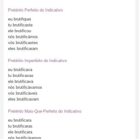
Pretérito Perfeito do Indicativo
eu
brutifiquei
tu
brutificaste
ele
brutificou
nós
brutificámos
vós
brutificastes
eles
brutificaram
Pretérito Imperfeito do Indicativo
eu
brutificava
tu
brutificavas
ele
brutificava
nós
brutificávamos
vós
brutificáveis
eles
brutificavam
Pretérito Mais-Que-Perfeito do Indicativo
eu
brutificara
tu
brutificaras
ele
brutificara
nós
brutificáramos