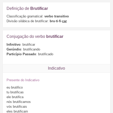
Definição de
Brutificar
Classificação gramatical:
verbo transitivo
Divisão silábica de brutificar:
bru·ti·fi·
car
Conjugação do verbo
brutificar
Infinitivo
: brutificar
Gerúndio
: brutificando
Particípio Passado
: brutificado
Indicativo
Presente do Indicativo
eu
brutifico
tu
brutificas
ele
brutifica
nós
brutificamos
vós
brutificais
eles
brutificam