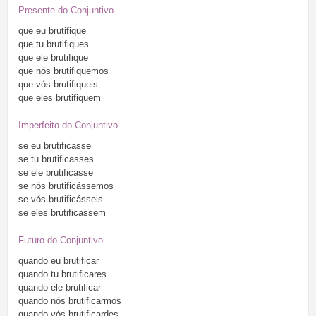
Presente do Conjuntivo
que
eu
brutifique
que
tu
brutifiques
que
ele
brutifique
que
nós
brutifiquemos
que
vós
brutifiqueis
que
eles
brutifiquem
Imperfeito do Conjuntivo
se
eu
brutificasse
se
tu
brutificasses
se
ele
brutificasse
se
nós
brutificássemos
se
vós
brutificásseis
se
eles
brutificassem
Futuro do Conjuntivo
quando
eu
brutificar
quando
tu
brutificares
quando
ele
brutificar
quando
nós
brutificarmos
quando
vós
brutificardes