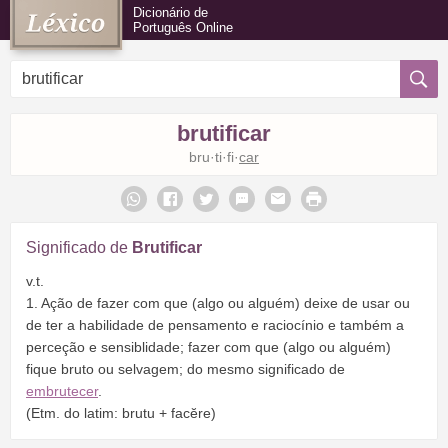
Dicionário de
Português Online
brutificar
bru·ti·fi·
car
Significado de
Brutificar
v.t.
1. Ação de fazer com que (algo ou alguém) deixe de usar ou
de ter a habilidade de pensamento e raciocínio e também a
perceção e sensiblidade; fazer com que (algo ou alguém)
fique bruto ou selvagem; do mesmo significado de
embrutecer
.
(Etm. do latim: brutu + facĕre)