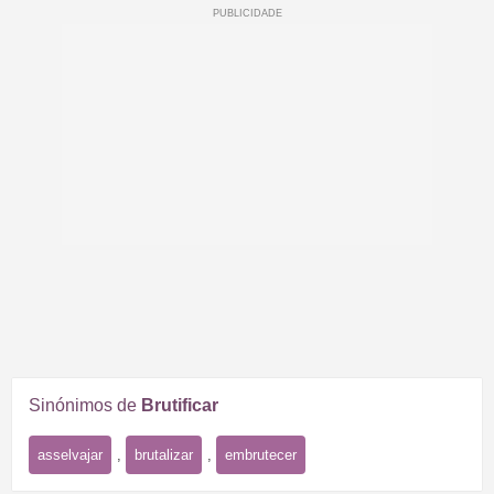
Sinónimos de
Brutificar
asselvajar
,
brutalizar
,
embrutecer