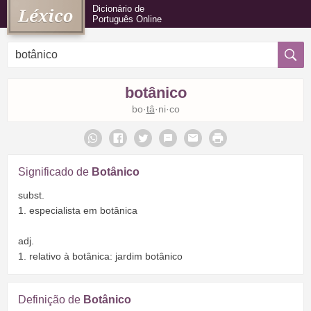
Dicionário de
Português Online
botânico
bo·
tâ
·ni·co
Significado de
Botânico
subst.
1. especialista em botânica
adj.
1. relativo à botânica: jardim botânico
Definição de
Botânico