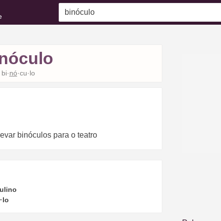
e
inóculo
bi·
nó
·cu·lo
levar binóculos para o teatro
ulino
·lo