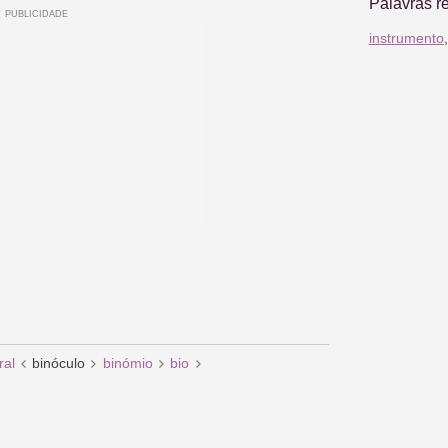
Palavras r
instrumento
ral
binóculo
binómio
bio