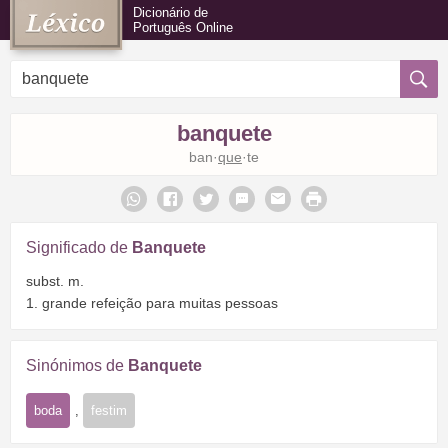
Dicionário de
Português Online
banquete
ban·
que
·te
Significado de
Banquete
subst. m.
1. grande refeição para muitas pessoas
Sinónimos de
Banquete
boda
,
festim