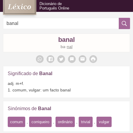
Dicionário de
Português Online
banal
ba·
nal
Significado de
Banal
adj. m+f.
1. comum, vulgar: um facto banal
Sinónimos de
Banal
comum
,
corriqueiro
,
ordinário
,
trivial
,
vulgar