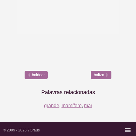
baldear
baliza
Palavras relacionadas
grande
,
mamífero
,
mar
© 2009 - 2026
7Graus