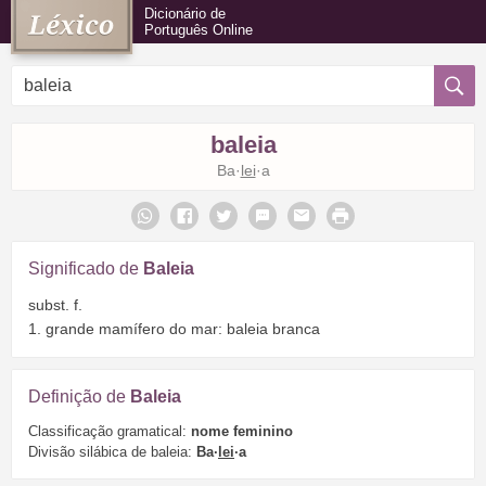
Dicionário de
Português Online
baleia
Ba·
lei
·a
Significado de
Baleia
subst. f.
1. grande mamífero do mar: baleia branca
Definição de
Baleia
Classificação gramatical:
nome feminino
Divisão silábica de baleia:
Ba·
lei
·a