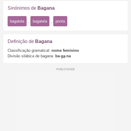
Sinónimos de
Bagana
bagatela
,
bagatela
,
ponta
Definição de
Bagana
Classificação gramatical:
nome feminino
Divisão silábica de bagana:
ba·
ga
·na