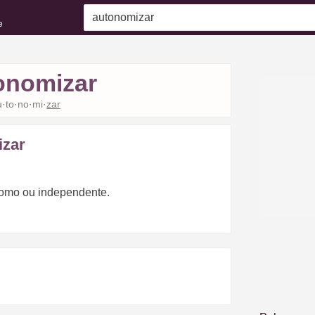
e
onomizar
u·to·no·mi·
zar
zar
nomo ou independente.