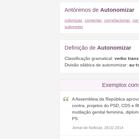
Antónimos de
Autonomizar
colonizar
,
conectar
,
correlacionar
,
co
submeter
Definição de
Autonomizar
Classificação gramatical:
verbo trans
Divisão silábica de autonomizar:
au·t
Exemplos com 
A Assembleia da República aprovo
contra, projetos do PSD, CDS e 
mutilação genital feminina, dipl
PS.
Jornal de Notícias, 28.02.2014