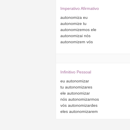
Imperativo Afirmativo
autonomiza
eu
autonomize
tu
autonomizemos
ele
autonomizai
nós
autonomizem
vós
Infinitivo Pessoal
eu
autonomizar
tu
autonomizares
ele
autonomizar
nós
autonomizarmos
vós
autonomizardes
eles
autonomizarem