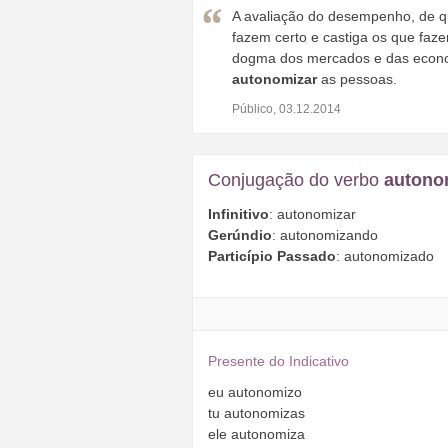
A avaliação do desempenho, de q
fazem certo e castiga os que faz
dogma dos mercados e das econom
autonomizar
as pessoas.
Público, 03.12.2014
Conjugação do verbo
autono
Infinitivo
: autonomizar
Gerúndio
: autonomizando
Particípio Passado
: autonomizado
Presente do Indicativo
eu
autonomizo
tu
autonomizas
ele
autonomiza