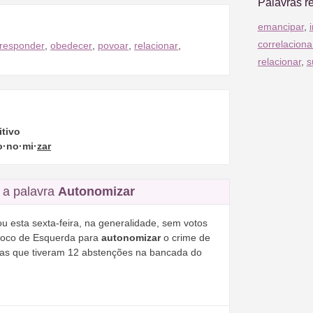
Palavras r
emancipar
,
correlaciona
rresponder
,
obedecer
,
povoar
,
relacionar
,
relacionar
,
s
itivo
o·no·mi·
zar
a palavra
Autonomizar
u esta sexta-feira, na generalidade, sem votos
Bloco de Esquerda para
autonomizar
o crime de
omas que tiveram 12 abstenções na bancada do