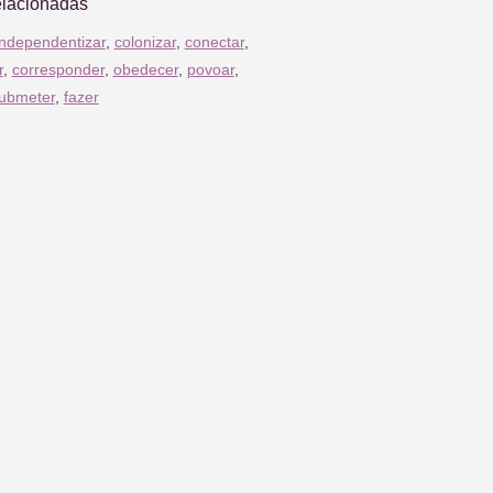
elacionadas
independentizar
,
colonizar
,
conectar
,
r
,
corresponder
,
obedecer
,
povoar
,
ubmeter
,
fazer