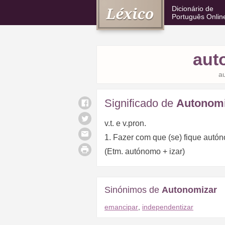
Dicionário de
Português Onlin
aut
a
Significado de
Autonomi
v.t. e v.pron.
1. Fazer com que (se) fique autó
(Etm. autónomo + izar)
Sinónimos de
Autonomizar
emancipar
,
independentizar