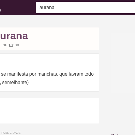
e
urana
au·
ra
·na
e se manifesta por manchas, que lavram todo
n, semelhante)