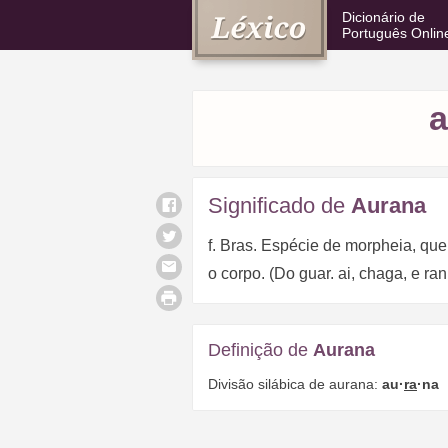
Dicionário de
Português Onlin
a
Significado de
Aurana
f. Bras. Espécie de morpheia, qu
o corpo. (Do guar. ai, chaga, e ra
Definição de
Aurana
Divisão silábica de aurana:
au·
ra
·na