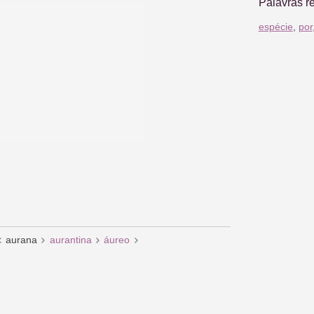
Palavras r
espécie
,
por
aurana
aurantina
áureo