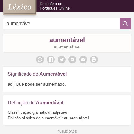
Dicionário de
Português Online
aumentável
au·men·
tá
·vel
Significado de
Aumentável
adj. Que póde sêr aumentado.
Definição de
Aumentável
Classificação gramatical:
adjetivo
Divisão silábica de aumentável:
au·men·
tá
·vel