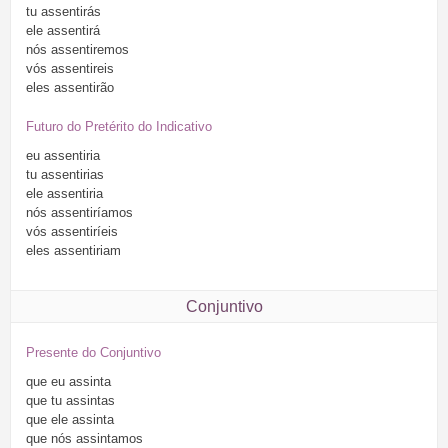
tu
assentirás
ele
assentirá
nós
assentiremos
vós
assentireis
eles
assentirão
Futuro do Pretérito do Indicativo
eu
assentiria
tu
assentirias
ele
assentiria
nós
assentiríamos
vós
assentiríeis
eles
assentiriam
Conjuntivo
Presente do Conjuntivo
que
eu
assinta
que
tu
assintas
que
ele
assinta
que
nós
assintamos