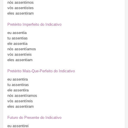
nós
assentimos
vós
assentistes
eles
assentiram
Pretérito Imperfeito do Indicativo
eu
assentia
tu
assentias
ele
assentia
nós
assentíamos
vós
assentíeis
eles
assentiam
Pretérito Mais-Que-Perfeito do Indicativo
eu
assentira
tu
assentiras
ele
assentira
nós
assentíramos
vós
assentíreis
eles
assentiram
Futuro do Presente do Indicativo
eu
assentirei