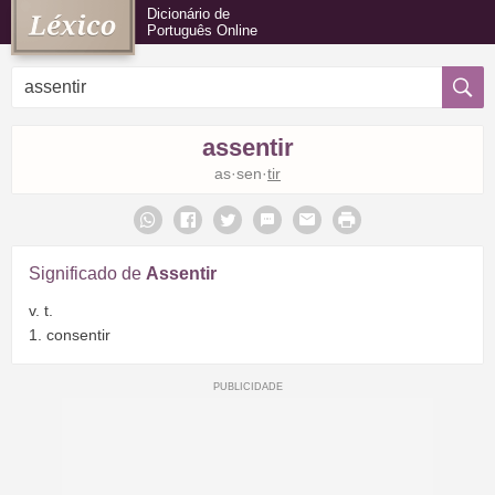
Dicionário de
Português Online
assentir
as·sen·
tir
Significado de
Assentir
v. t.
1. consentir