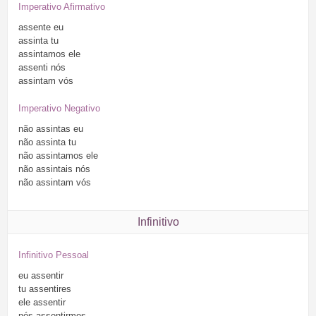
Imperativo Afirmativo
assente
eu
assinta
tu
assintamos
ele
assenti
nós
assintam
vós
Imperativo Negativo
não
assintas
eu
não
assinta
tu
não
assintamos
ele
não
assintais
nós
não
assintam
vós
Infinitivo
Infinitivo Pessoal
eu
assentir
tu
assentires
ele
assentir
nós
assentirmos