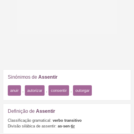
Sinónimos de
Assentir
anuir
,
autorizar
,
consentir
,
outorgar
Definição de
Assentir
Classificação gramatical:
verbo transitivo
Divisão silábica de assentir:
as·sen·
tir