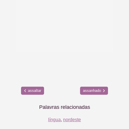
assaltar
assanhado
Palavras relacionadas
língua
,
nordeste