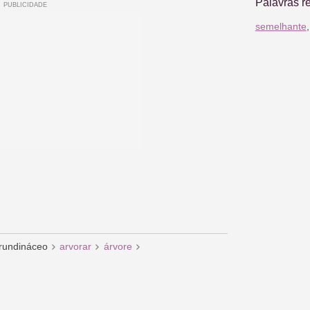
Palavras r
semelhante
rundináceo
arvorar
árvore