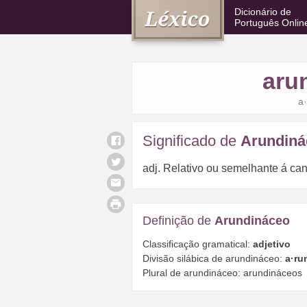
Dicionário de
Português Onlin
aru
a·
Significado de
Arundiná
adj. Relativo ou semelhante á can
Definição de
Arundináceo
Classificação gramatical:
adjetivo
Divisão silábica de arundináceo:
a·ru
Plural de arundináceo: arundináceos