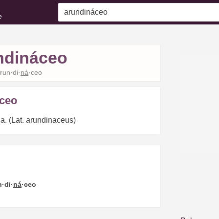
e
ndináceo
run·di·
ná
·ceo
ceo
a. (Lat. arundinaceus)
n·di·
ná
·ceo