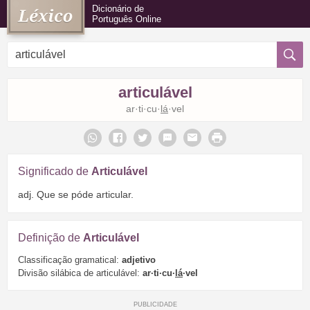
Dicionário de
Português Online
articulável
ar·ti·cu·
lá
·vel
Significado de
Articulável
adj. Que se póde articular.
Definição de
Articulável
Classificação gramatical:
adjetivo
Divisão silábica de articulável:
ar·ti·cu·
lá
·vel