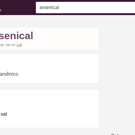
e
senical
ar·se·ni·
cal
l
 arsênico.
·
cal