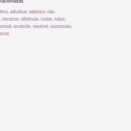
elacionadas
élvis
,
adjudicar
,
adâmico
,
não
,
,
perverso
,
diligência
,
cuidar
,
nobre
,
ontual
,
prudente
,
passível
,
economato
,
mente