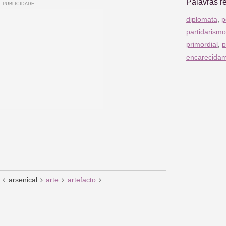
Palavras r
diplomata
,
p
partidarismo
primordial
,
p
encarecida
arsenical
arte
artefacto