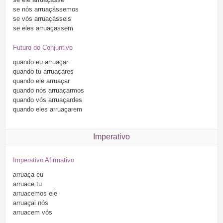
se
nós
arruaçássemos
se
vós
arruaçásseis
se
eles
arruaçassem
Futuro do Conjuntivo
quando
eu
arruaçar
quando
tu
arruaçares
quando
ele
arruaçar
quando
nós
arruaçarmos
quando
vós
arruaçardes
quando
eles
arruaçarem
Imperativo
Imperativo Afirmativo
arruaça
eu
arruace
tu
arruacemos
ele
arruaçai
nós
arruacem
vós