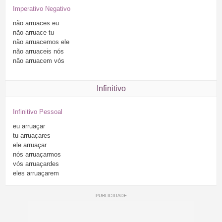
Imperativo Negativo
não
arruaces
eu
não
arruace
tu
não
arruacemos
ele
não
arruaceis
nós
não
arruacem
vós
Infinitivo
Infinitivo Pessoal
eu
arruaçar
tu
arruaçares
ele
arruaçar
nós
arruaçarmos
vós
arruaçardes
eles
arruaçarem