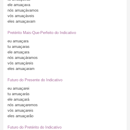
ele
arruaçava
nós
arruaçávamos
vós
arruaçáveis
eles
arruaçavam
Pretérito Mais-Que-Perfeito do Indicativo
eu
arruaçara
tu
arruaçaras
ele
arruaçara
nós
arruaçáramos
vós
arruaçáreis
eles
arruaçaram
Futuro do Presente do Indicativo
eu
arruaçarei
tu
arruaçarás
ele
arruaçará
nós
arruaçaremos
vós
arruaçareis
eles
arruaçarão
Futuro do Pretérito do Indicativo