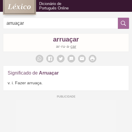
Dicionário de
Português Online
arruaçar
ar·ru·a·
çar
Significado de
Arruaçar
v. i. Fazer arruaça.