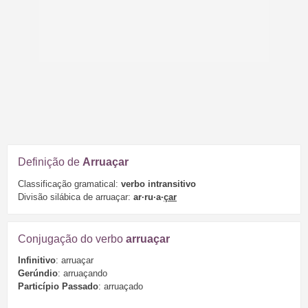
Definição de
Arruaçar
Classificação gramatical:
verbo intransitivo
Divisão silábica de arruaçar:
ar·ru·a·
çar
Conjugação do verbo
arruaçar
Infinitivo
: arruaçar
Gerúndio
: arruaçando
Particípio Passado
: arruaçado