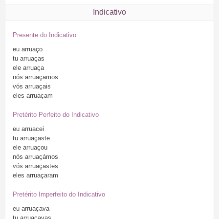
Indicativo
Presente do Indicativo
eu
arruaço
tu
arruaças
ele
arruaça
nós
arruaçamos
vós
arruaçais
eles
arruaçam
Pretérito Perfeito do Indicativo
eu
arruacei
tu
arruaçaste
ele
arruaçou
nós
arruaçámos
vós
arruaçastes
eles
arruaçaram
Pretérito Imperfeito do Indicativo
eu
arruaçava
tu
arruaçavas