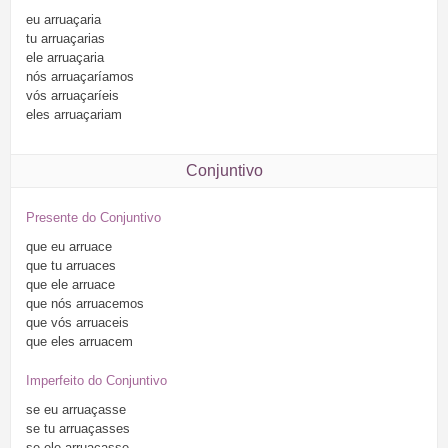
eu
arruaçaria
tu
arruaçarias
ele
arruaçaria
nós
arruaçaríamos
vós
arruaçaríeis
eles
arruaçariam
Conjuntivo
Presente do Conjuntivo
que
eu
arruace
que
tu
arruaces
que
ele
arruace
que
nós
arruacemos
que
vós
arruaceis
que
eles
arruacem
Imperfeito do Conjuntivo
se
eu
arruaçasse
se
tu
arruaçasses
se
ele
arruaçasse