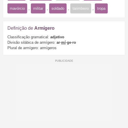
mavórcio
,
militar
,
soldado
,
tarimbeiro
,
tropa
Definição de
Armígero
Classificação gramatical:
adjetivo
Divisão silábica de armígero:
ar·
mí
·ge·ro
Plural de armígero: armígeros