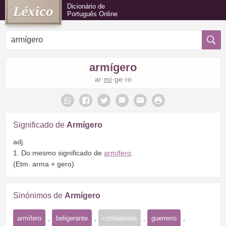
Dicionário de
Português Online
armígero
ar·
mí
·ge·ro
Significado de
Armígero
adj.
1. Do mesmo significado de
armífero
.
(Etm. arma + gero)
Sinónimos de
Armígero
armífero
,
beligerante
,
combatente
,
guerreiro
,