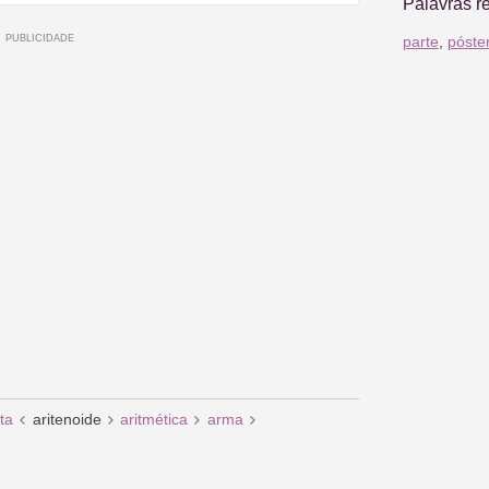
Palavras r
parte
,
póste
ta
aritenoide
aritmética
arma