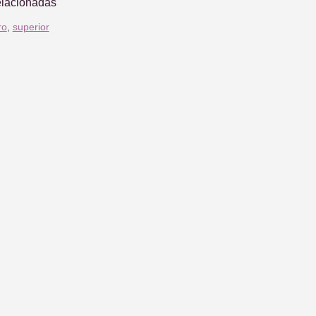
elacionadas
ro
,
superior