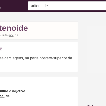
e
itenoide
a·ri·te·
noi
·de
e
as cartilagens, na parte póstero-superior da
lino e Adjetivo
noi
·de