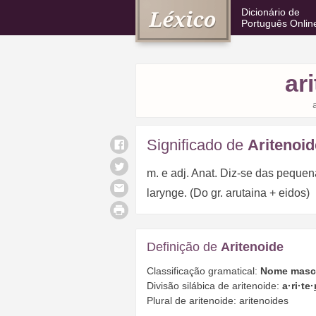
Dicionário de
Português Onlin
ar
Significado de
Aritenoid
m. e adj. Anat. Diz-se das pequen
larynge. (Do gr. arutaina + eidos)
Definição de
Aritenoide
Classificação gramatical:
Nome mascu
Divisão silábica de aritenoide:
a·ri·te·
Plural de aritenoide: aritenoides