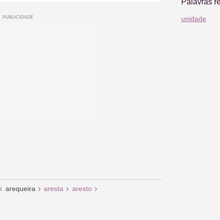
Palavras r
unidade
arequeira
aresta
aresto