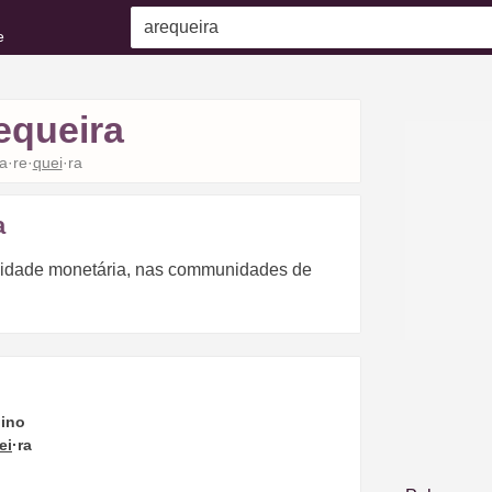
e
equeira
a·re·
quei
·ra
a
unidade monetária, nas communidades de
ino
ei
·ra