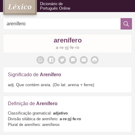
Dicionário de
Português Online
arenífero
a·re·
ní
·fe·ro
Significado de
Arenífero
adj. Que contém areia. (Do lat. arena + ferre)
Definição de
Arenífero
Classificação gramatical:
adjetivo
Divisão silábica de arenífero:
a·re·
ní
·fe·ro
Plural de arenífero: areníferos