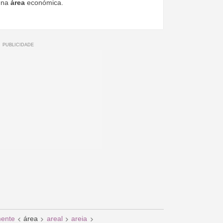
o na
área
económica.
ente
área
areal
areia