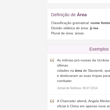
Definição de
Área
Classificação gramatical:
nome femin
Divisão silábica de área:
á
·rea
Plural de área: áreas
Exemplos 
As milícias pró-russas da Ucrân
últimas
cidades na
área
de Slaviansk, que
e deslocaram as suas tropas par
combater.
Jornal de Notícias, 06.07.2014
A Chanceler alemã, Angela Merkel,
oficial à China em apenas nove a