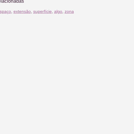
elacionadas
spaço
,
extensão
,
superfície
,
algo
,
zona