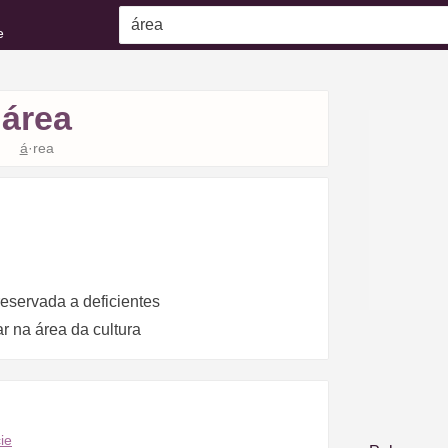
e
área
á
·rea
reservada a deficientes
har na área da cultura
ie