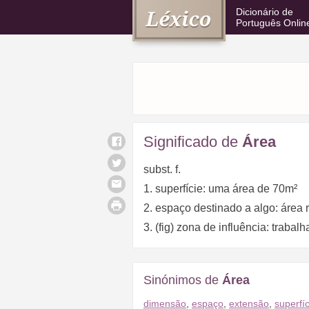
Dicionário de
Português Onlin
Significado de
Área
subst. f.
1. superfície: uma área de 70m²
2. espaço destinado a algo: área 
3. (fig) zona de influência: trabal
Sinónimos de
Área
dimensão
,
espaço
,
extensão
,
superfíc