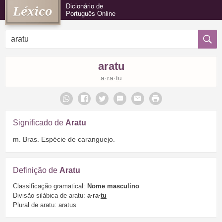
Dicionário de
Português Online
aratu
a·ra·
tu
Significado de
Aratu
m. Bras. Espécie de caranguejo.
Definição de
Aratu
Classificação gramatical:
Nome masculino
Divisão silábica de aratu:
a·ra·
tu
Plural de aratu: aratus