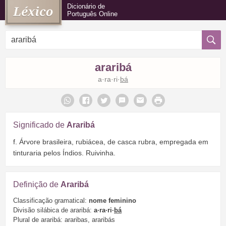
Dicionário de
Português Online
araribá
a·ra·ri·
bá
Significado de
Araribá
f. Árvore brasileira, rubiácea, de casca rubra, empregada em
tinturaria pelos Índios. Ruivinha.
Definição de
Araribá
Classificação gramatical:
nome feminino
Divisão silábica de araribá:
a·ra·ri·
bá
Plural de araribá: araribas, araribás