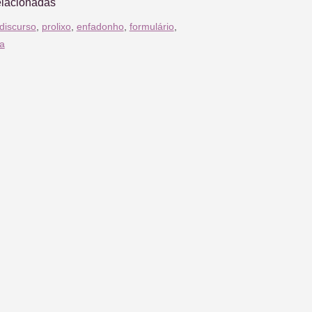
elacionadas
discurso
,
prolixo
,
enfadonho
,
formulário
,
a