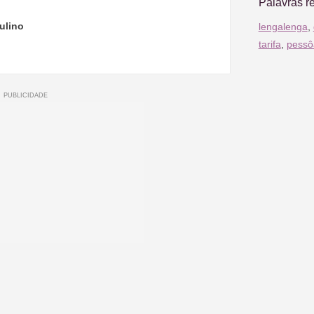
Palavras r
ulino
lengalenga
,
tarifa
,
pessô