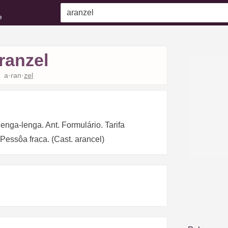
e
ranzel
a·ran·
zel
enga-lenga. Ant. Formulário. Tarifa
. Pessôa fraca. (Cast. arancel)