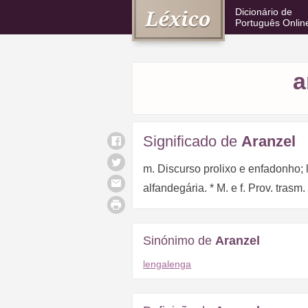
Dicionário de
Português Onlin
a
Significado de
Aranzel
m. Discurso prolixo e enfadonho; l
alfandegária. * M. e f. Prov. trasm
Sinónimo de
Aranzel
lengalenga