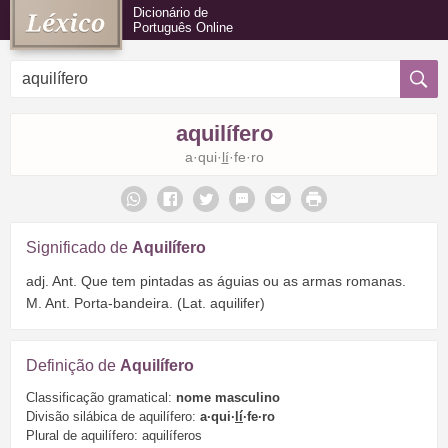
Dicionário de
Português Online
aquilífero
a·qui·
lí
·fe·ro
Significado de
Aquilífero
adj. Ant. Que tem pintadas as águias ou as armas romanas.
M. Ant. Porta-bandeira. (Lat. aquilifer)
Definição de
Aquilífero
Classificação gramatical:
nome masculino
Divisão silábica de aquilífero:
a·qui·
lí
·fe·ro
Plural de aquilífero: aquilíferos