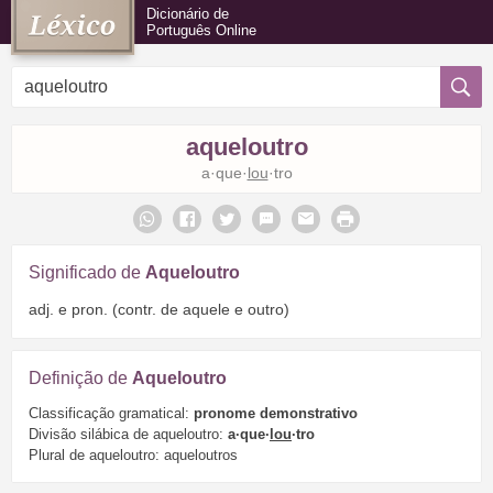
Dicionário de
Português Online
aqueloutro
a·que·
lou
·tro
Significado de
Aqueloutro
adj. e pron. (contr. de aquele e outro)
Definição de
Aqueloutro
Classificação gramatical:
pronome demonstrativo
Divisão silábica de aqueloutro:
a·que·
lou
·tro
Plural de aqueloutro: aqueloutros