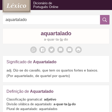
Dicionário de
Português Online
aquartalado
a·quar·ta·
la
·do
Significado de
Aquartalado
adj. Diz-se do cavallo, que tem os quartos fortes e baixos.
(Por aquartelado, de quartel por quarto)
Definição de
Aquartalado
Classificação gramatical:
adjetivo
Divisão silábica de aquartalado:
a·quar·ta·
la
·do
Plural de aquartalado: aquartalados