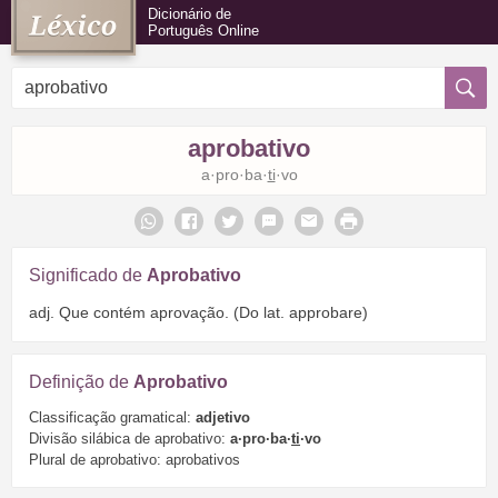
Dicionário de
Português Online
aprobativo
a·pro·ba·
ti
·vo
Significado de
Aprobativo
adj. Que contém aprovação. (Do lat. approbare)
Definição de
Aprobativo
Classificação gramatical:
adjetivo
Divisão silábica de aprobativo:
a·pro·ba·
ti
·vo
Plural de aprobativo: aprobativos