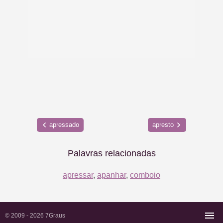
apressado
apresto
Palavras relacionadas
apressar
,
apanhar
,
comboio
© 2009 - 2026
7Graus