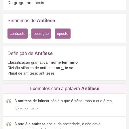
Do grego: antithesis
Sinónimos de
Antítese
contraste
,
oposição
,
oposto
Definição de
Antítese
Classificação gramatical:
nome feminino
Divisão silábica de antítese:
an·
tí
·te·se
Plural de antítese: antíteses
Exemplos com a palavra
Antítese
A
antítese
de brincar não é o que é sério, mas o que é real.
Sigmund Freud
A arte é a
antítese
social da sociedade, e não deve