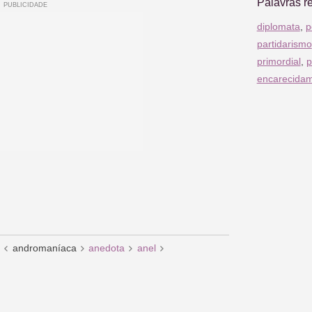
Palavras r
diplomata
,
p
partidarismo
primordial
,
p
encarecida
andromaníaca
anedota
anel