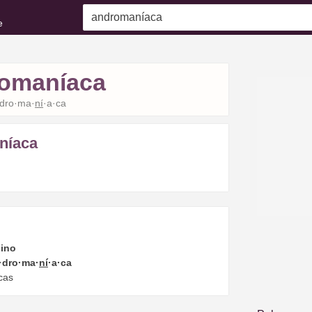
e
omaníaca
dro·ma·
ní
·a·ca
níaca
ino
·dro·ma·
ní
·a·ca
cas