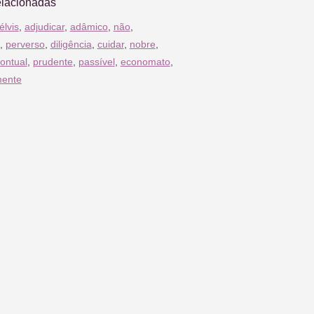
elacionadas
élvis
,
adjudicar
,
adâmico
,
não
,
,
perverso
,
diligência
,
cuidar
,
nobre
,
ontual
,
prudente
,
passível
,
economato
,
mente