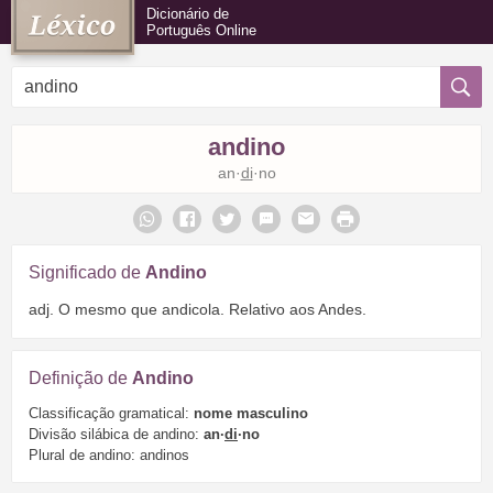
Dicionário de
Português Online
andino
an·
di
·no
Significado de
Andino
adj. O mesmo que andicola. Relativo aos Andes.
Definição de
Andino
Classificação gramatical:
nome masculino
Divisão silábica de andino:
an·
di
·no
Plural de andino: andinos