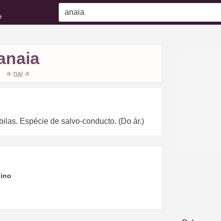
e
anaia
a·
nai
·a
bilas. Espécie de salvo-conducto. (Do ár.)
ino