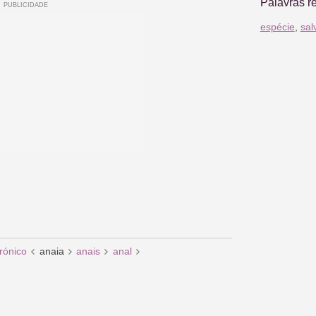
Palavras r
espécie
,
sal
rónico
anaia
anais
anal