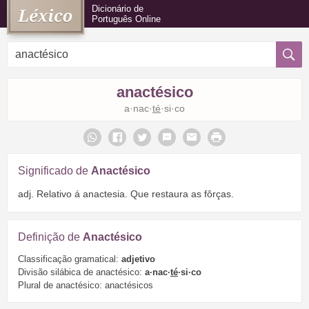
Dicionário de
Português Online
anactésico
a·nac·
té
·si·co
Significado de
Anactésico
adj. Relativo á anactesia. Que restaura as fôrças.
Definição de
Anactésico
Classificação gramatical:
adjetivo
Divisão silábica de anactésico:
a·nac·
té
·si·co
Plural de anactésico: anactésicos