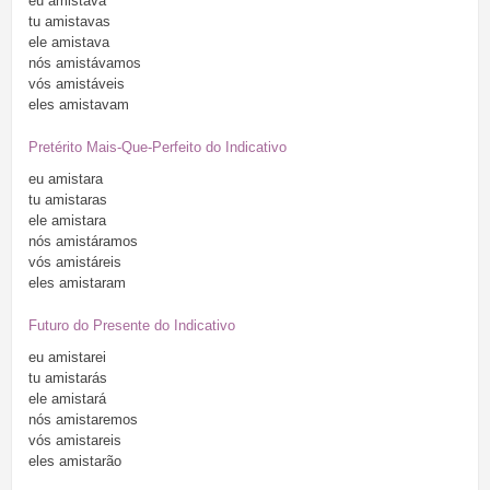
eu
amistava
tu
amistavas
ele
amistava
nós
amistávamos
vós
amistáveis
eles
amistavam
Pretérito Mais-Que-Perfeito do Indicativo
eu
amistara
tu
amistaras
ele
amistara
nós
amistáramos
vós
amistáreis
eles
amistaram
Futuro do Presente do Indicativo
eu
amistarei
tu
amistarás
ele
amistará
nós
amistaremos
vós
amistareis
eles
amistarão