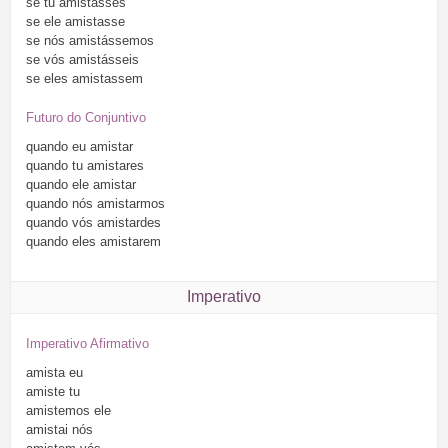
se
tu
amistasses
se
ele
amistasse
se
nós
amistássemos
se
vós
amistásseis
se
eles
amistassem
Futuro do Conjuntivo
quando
eu
amistar
quando
tu
amistares
quando
ele
amistar
quando
nós
amistarmos
quando
vós
amistardes
quando
eles
amistarem
Imperativo
Imperativo Afirmativo
amista
eu
amiste
tu
amistemos
ele
amistai
nós