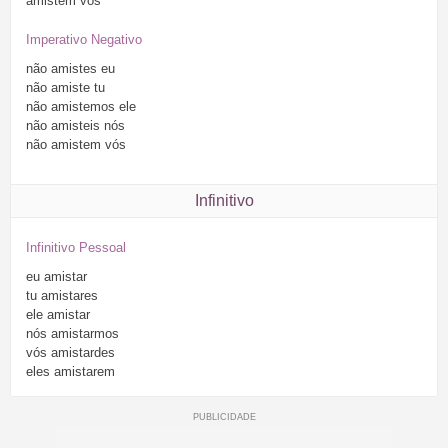
amistem
vós
Imperativo Negativo
não
amistes
eu
não
amiste
tu
não
amistemos
ele
não
amisteis
nós
não
amistem
vós
Infinitivo
Infinitivo Pessoal
eu
amistar
tu
amistares
ele
amistar
nós
amistarmos
vós
amistardes
eles
amistarem