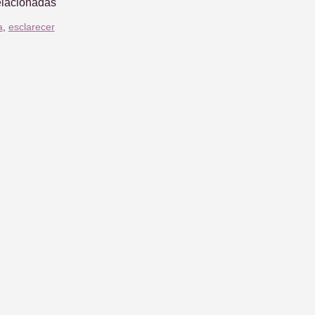
elacionadas
a
,
esclarecer