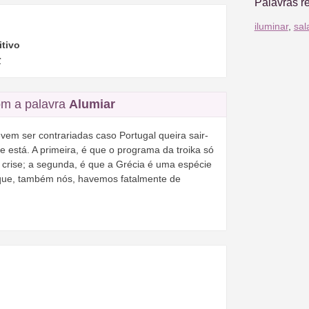
Palavras r
iluminar
,
sal
itivo
r
m a palavra
Alumiar
vem ser contrariadas caso Portugal queira sair-
e está. A primeira, é que o programa da troika só
 crise; a segunda, é que a Grécia é uma espécie
ue, também nós, havemos fatalmente de