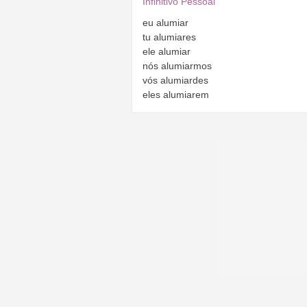
Infinitivo Pessoal
eu
alumiar
tu
alumiares
ele
alumiar
nós
alumiarmos
vós
alumiardes
eles
alumiarem