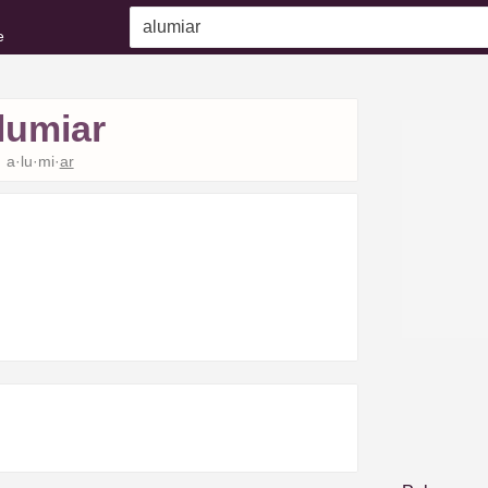
e
lumiar
a·lu·mi·
ar